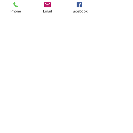
Phone
Email
Facebook
415 rue Racine Est, bureau 102,
Chicoutimi, QC