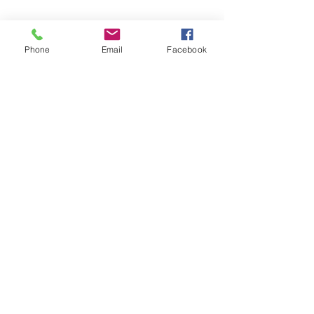
Phone
Email
Facebook
415 rue Racine Est, bureau 102,
Chicoutimi, QC
G7H 1S8
418-545-3456
© 2023 par Sérénité. Créé avec
Wix.com